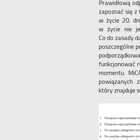
Prawidłową odp
zapoznać się z 
w życie 20. dn
w życie nie j
Co do zasady da
poszczególne p
podporządkow
funkcjonować re
momentu MiCA
powiązanych z
który znajduje si