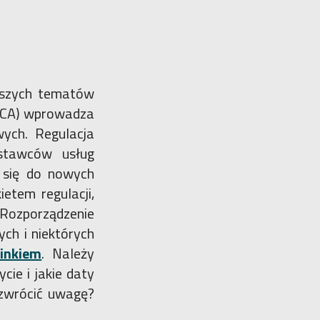
jszych tematów
MiCA) wprowadza
wych. Regulacja
ostawców usług
 się do nowych
etem regulacji,
Rozporządzenie
ch i niektórych
inkiem
. Należy
cie i jakie daty
 zwrócić uwagę?