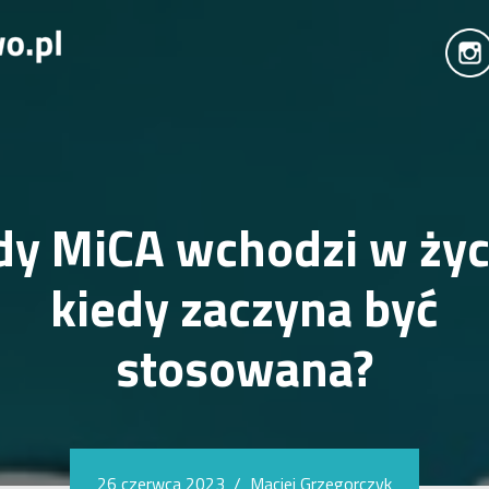
dy MiCA wchodzi w życ
kiedy zaczyna być
stosowana?
26 czerwca 2023
/
Maciej Grzegorczyk