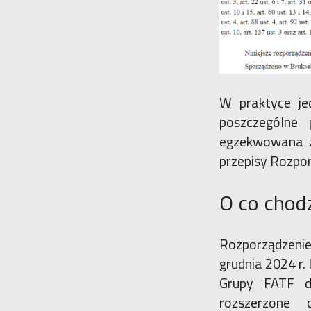
W praktyce je
poszczególne
egzekwowana z
przepisy Rozpo
O co chodz
Rozporządzeni
grudnia 2024 r.
Grupy FATF ds
rozszerzone 