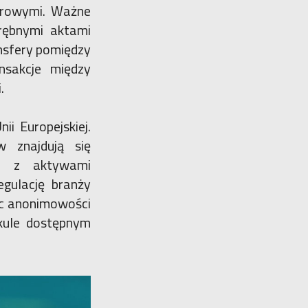
frowymi. Ważne
rębnymi aktami
nsfery pomiędzy
nsakcje między
i.
i Europejskiej.
 znajdują się
ch z aktywami
egulację branży
c anonimowości
kule dostępnym