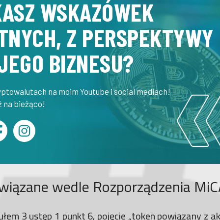
KASZ WSKAZÓWEK
TNYCH, Z PERSPEKTYWY
JEGO BIZNESU?
yptowalutach na moim Youtube i social mediach!
dź na bieżąco!
wiązane wedle Rozporządzenia MiC
ułem 3 ustęp 1 punkt 6, pojęcie „token powiązany z 