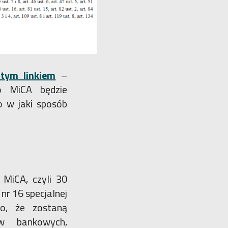
tym linkiem
–
o MiCA będzie
 w jaki sposób
MiCA, czyli 30
nr 16 specjalnej
to, że zostaną
ów bankowych,