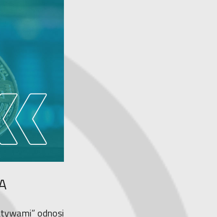
A
aktywami” odnosi