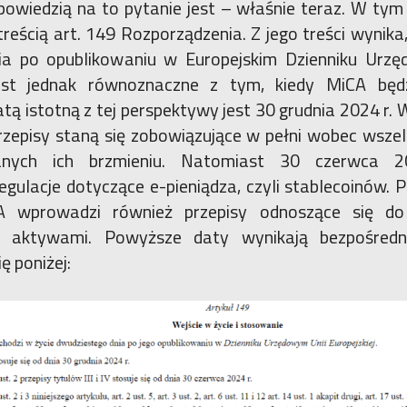
owiedzią na to pytanie jest – właśnie teraz. W tym
treścią art. 149 Rozporządzenia. Z jego treści wynika
ia po opublikowaniu w Europejskim Dzienniku Urz
est jednak równoznaczne z tym, kiedy MiCA będ
tą istotną z tej perspektywy jest 30 grudnia 2024 r.
rzepisy staną się zobowiązujące w pełni wobec wsze
anych ich brzmieniu. Natomiast 30 czerwca 2
gulacje dotyczące e-pieniądza, czyli stablecoinów.
 wprowadzi również przepisy odnoszące się do
 aktywami. Powyższe daty wynikają bezpośredn
ę poniżej: