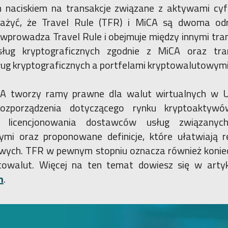
m naciskiem na transakcje związane z aktywami cy
ważyć, że Travel Rule (TFR) i MiCA są dwoma od
wprowadza Travel Rule i obejmuje między innymi tra
ług kryptograficznych zgodnie z MiCA oraz tra
ug kryptograficznych a portfelami kryptowalutowym
 tworzy ramy prawne dla walut wirtualnych w Uni
ozporządzenia dotyczącego rynku kryptoaktywów
y licencjonowania dostawców usług związany
mi oraz proponowane definicje, które ułatwiają r
wych. TFR w pewnym stopniu oznacza również konie
ptowalut. Więcej na ten temat dowiesz się w arty
m
.