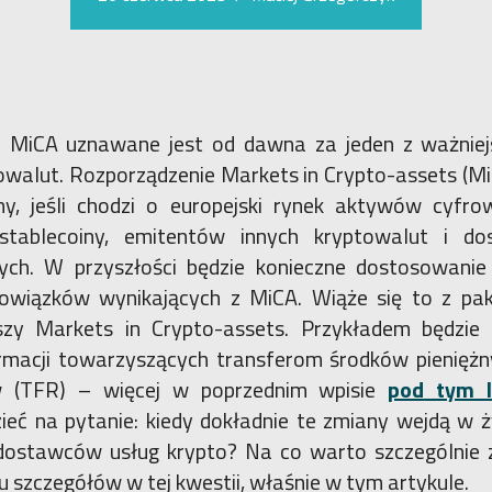
e MiCA uznawane jest od dawna za jeden z ważnie
owalut. Rozporządzenie Markets in Crypto-assets (
y, jeśli chodzi o europejski rynek aktywów cyfro
 stablecoiny, emitentów innych kryptowalut i d
ych. W przyszłości będzie konieczne dostosowanie
iązków wynikających z MiCA. Wiąże się to z paki
szy Markets in Crypto-assets. Przykładem będzie 
rmacji towarzyszących transferom środków pieniężny
 (TFR) – więcej w poprzednim wpisie
pod tym l
eć na pytanie: kiedy dokładnie te zmiany wejdą w ży
 dostawców usług krypto? Na co warto szczególnie
ku szczegółów w tej kwestii, właśnie w tym artykule.