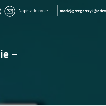
Napisz do mnie
maciej.grzegorczyk@etlex
ie –