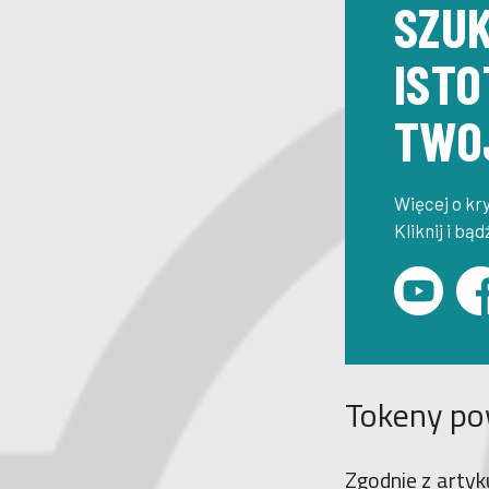
SZU
ISTO
TWO
Więcej o kr
Kliknij i bą
Tokeny po
Zgodnie z artyk