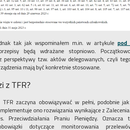
dnak tak jak wspominałem m.in. w artykule
pod 
 przepisy będą wdrażane stopniowo. Początkow
 perspektywy tzw. aktów delegowanych, czyli tego
rządzenia mają być konkretnie stosowane.
i z TFR?
e TFR zaczyna obowiązywać w pełni, podobnie jak 
 Implementuje ono rozwiązania wynikające z Zalecenia 
. Przeciwdziałania Praniu Pieniędzy. Oznacza 
obowiązki dotyczące monitorowania przelew