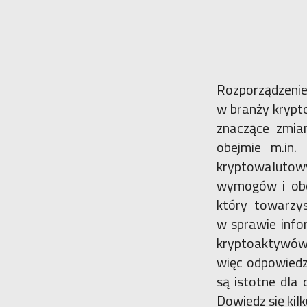
Rozporządzeni
w branży krypt
znaczące zmian
obejmie m.in.
kryptowalutow
wymogów i obow
który towarzy
w sprawie info
kryptoaktywów
więc odpowiedzi
są istotne dla
Dowiedz się kil