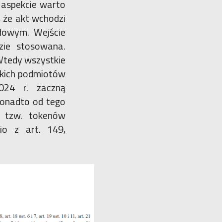
 aspekcie warto
, że akt wchodzi
ędowym. Wejście
zie stosowana.
 Wtedy wszystkie
lkich podmiotów
024 r. zaczną
 Ponadto od tego
 tzw. tokenów
io z art. 149,