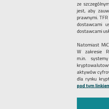
ze szczególny
jest, aby zau
prawnymi. TFR 
dostawcami us
dostawcami usł
Natomiast MiCA
W zakresie R
m.in. system
kryptowalutowy
aktywów cyfro
dla rynku kry
pod tym linkie